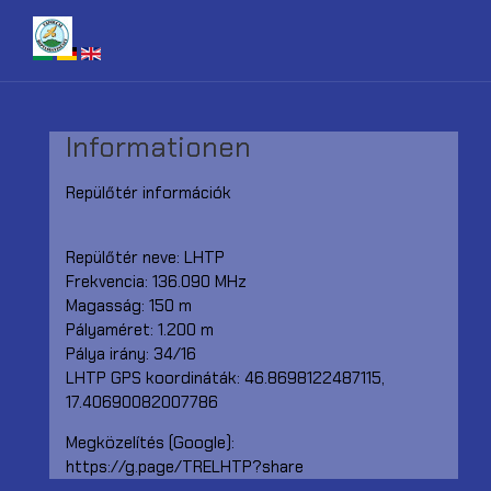
Informationen
Repülőtér információk
Repülőtér neve: LHTP
Frekvencia: 136.090 MHz
Magasság: 150 m
Pályaméret: 1.200 m
Pálya irány: 34/16
LHTP GPS koordináták: 46.8698122487115,
17.40690082007786
Megközelítés (Google):
https://g.page/TRELHTP?share